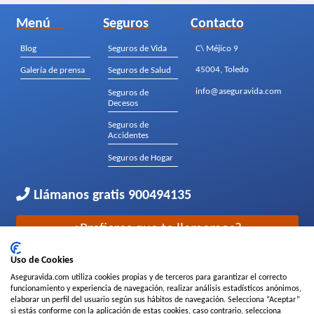
Menú
Seguros
Contacto
Blog
Seguros de Vida
C\ Méjico 9
45004, Toledo
Galería de prensa
Seguros de Salud
info@aseguravida.com
Seguros de
Decesos
Seguros de
Accidentes
Seguros de Hogar
Llámanos gratis
900494135
¿Prefieres que te llamemos?
Uso de Cookies
Parte del grupo
Aseguravida.com utiliza cookies propias y de terceros para garantizar el correcto
funcionamiento y experiencia de navegación, realizar análisis estadísticos anónimos,
elaborar un perfil del usuario según sus hábitos de navegación. Selecciona “Aceptar”
si estás conforme con la aplicación de estas cookies, caso contrario, selecciona