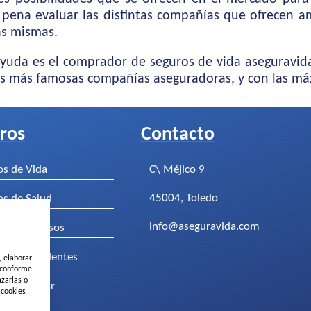
 pena evaluar las distintas compañías que ofrecen am
as mismas.
r ayuda es el comprador de seguros de vida asegurav
las más famosas compañías aseguradoras, y con las má
ros
Contacto
os de Vida
C\ Méjico 9
45004, Toledo
os de Salud
info@aseguravida.com
os de Decesos
os de Accidentes
, elaborar
s conforme
azarlas o
os de Hogar
 cookies