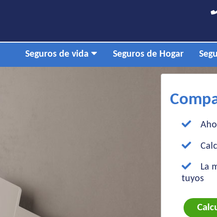
Seguros de vida
Seguros de Hogar
Segu
Compar
Ahor
Calc
La m
tuyos
Calc