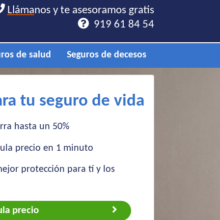
Lláma
Lláma
nos y te asesoramos gratis
nos y te asesoramos gratis
919 61 84 54
919 61 84 54
ros de salud
Seguros de decesos
a tu seguro de vida
ra hasta un 50%
ula precio en 1 minuto
ejor protección para tí y los
ula precio