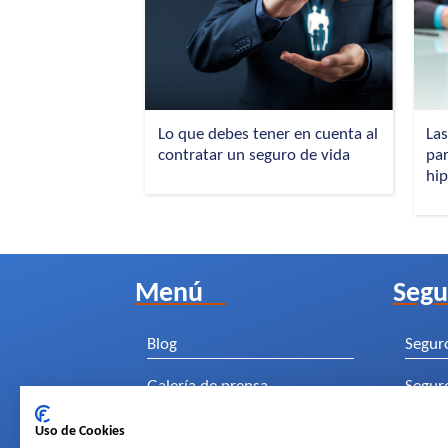
Las
Lo que debes tener en cuenta al
pa
contratar un seguro de vida
hip
Menú
Segu
Blog
Segur
Galería de prensa
Segur
Segur
Uso de Cookies