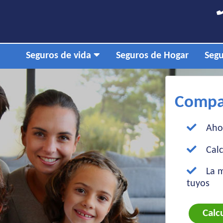
Seguros de vida
Seguros de Hogar
Segu
Compar
Ahor
Calc
La m
tuyos
Calc