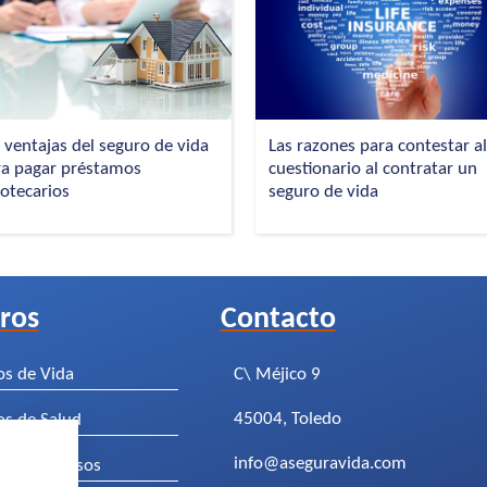
 ventajas del seguro de vida
Las razones para contestar a
ra pagar préstamos
cuestionario al contratar un
otecarios
seguro de vida
ros
Contacto
os de Vida
C\ Méjico 9
45004, Toledo
os de Salud
info@aseguravida.com
os de Decesos