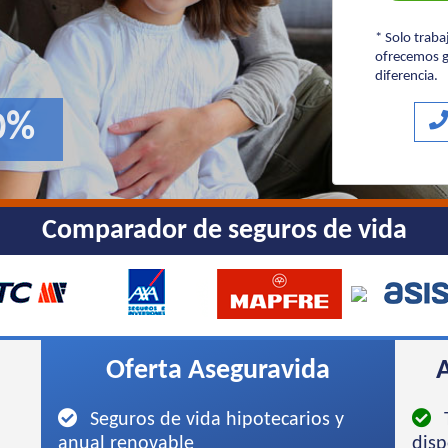
* Solo trab
ofrecemos g
diferencia.
0%
Comparador de seguros de vida
Oferta Aseguravida
A
Seguros de vida hipotecarios y
T
anual renovable
disp