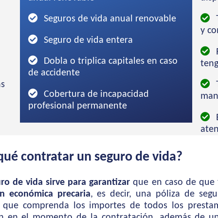
Seguros de vida anual renovable
y c
Seguro de vida entera
Dobla o triplica capitales en caso
ten
de accidente
as
T
Cobertura de incapacidad
mane
profesional permanente
ate
qué contratar un seguro de vida?
ro de vida sirve para garantizar
que en caso de que f
ón económica precaria
, es decir, una póliza de seg
 que comprenda los importes de todos los prestam
 en el momento de la contratación, además de un 