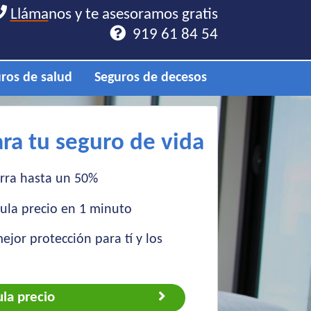
Lláma
Lláma
nos y te asesoramos gratis
nos y te asesoramos gratis
919 61 84 54
919 61 84 54
ros de salud
Seguros de decesos
a tu seguro de vida
ra hasta un 50%
ula precio en 1 minuto
ejor protección para tí y los
ula precio