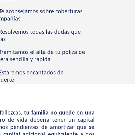
Te aconsejamos sobre coberturas
ompañías
Resolvemos todas las dudas que
gas
ramitamos el alta de tu póliza de
ra sencilla y rápida
Estaremos encantados de
nderte
allezcas,
tu familia no quede en una
uro de vida debería tener un capital
os pendientes de amortizar que se
capital adicional equivalente a dos