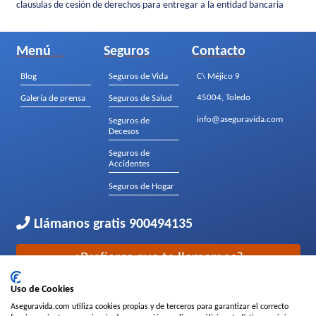
clausulas de cesión de derechos para entregar a la entidad bancaria
Menú
Seguros
Contacto
Blog
Seguros de Vida
C\ Méjico 9
45004, Toledo
Galería de prensa
Seguros de Salud
info@aseguravida.com
Seguros de
Decesos
Seguros de
Accidentes
Seguros de Hogar
Llámanos gratis
900494135
¿Prefieres que te llamemos?
Uso de Cookies
Parte del grupo
Aseguravida.com utiliza cookies propias y de terceros para garantizar el correcto