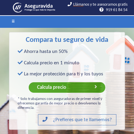
Lláma
Lláma
nos y te asesoramos gratis
nos y te asesoramos gratis
919 61 84 54
919 61 84 54
☰
Compara tu seguro de vida
Ahorra hasta un 50%
Calcula precio en 1 minuto
La mejor protección para tí y los tuyos
Calcula precio
* Solo trabajamos con aseguradoras de primer nivel y
ofrecemos garantía de mejor precio o devolvemos la
diferencia.
¿Prefieres que te llamemos?